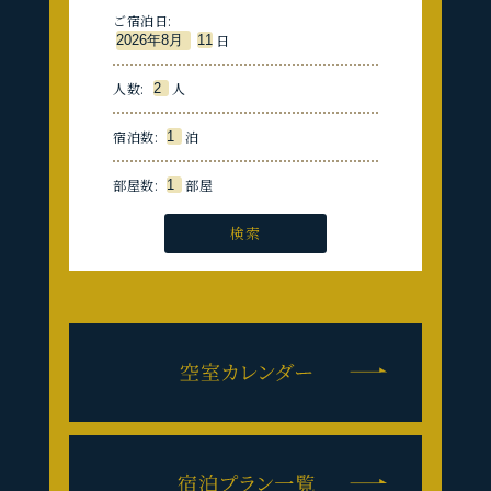
ご宿泊日:
日
人数:
人
宿泊数:
泊
部屋数:
部屋
検索