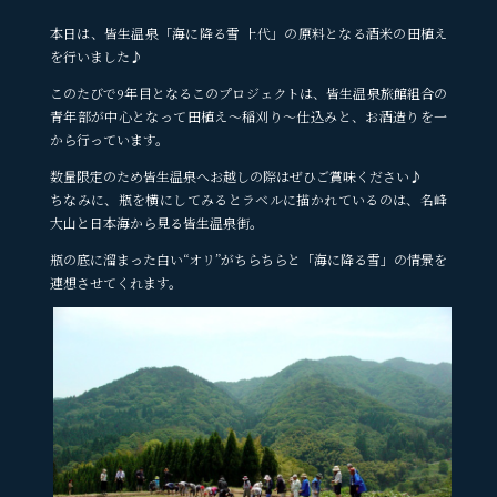
本日は、皆生温泉「海に降る雪 上代」の原料となる酒米の田植え
を行いました♪
このたびで9年目となるこのプロジェクトは、皆生温泉旅館組合の
青年部が中心となって田植え～稲刈り～仕込みと、お酒造りを一
から行っています。
数量限定のため皆生温泉へお越しの際はぜひご賞味ください♪
ちなみに、瓶を横にしてみるとラベルに描かれているのは、名峰
大山と日本海から見る皆生温泉街。
瓶の底に溜まった白い“オリ”がちらちらと「海に降る雪」の情景を
連想させてくれます。