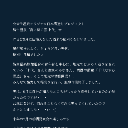
☆皆生温泉オリジナル日本酒造りプロジェクト
皆生温泉「海に降る雪 上代」☆
昨日は5月に田植えをした酒米の稲刈りを行いました。
風が気持ちよく、ちょうど良い天気。
稲刈り日和でした♪
皆生温泉旅館組合の青年部を中心に、地元でどぶろく造りをされ
ている「上代」さんと農家のみなさん、境港の酒蔵「千代むすび
酒造」さん、そして地元の幼稚園児！！
みんなで協力して稲刈りを行い、無事作業終了しました。
実は、5月に自分が植えたところがしっかり成長しているのか心配
だったのですが・・・
台風に負けず、倒れることなく立派に実ってくれていたので
ホッとしました・・・(^_^;)
来年の2月の新酒発表会が楽しみです!!