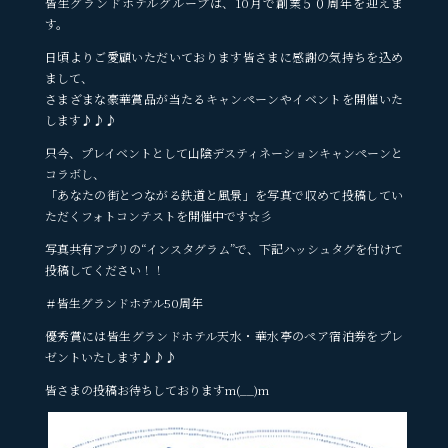
皆生グランドホテルグループは、10月で創業５０周年を迎えま
す。
日頃よりご愛顧いただいております皆さまに感謝の気持ちを込め
まして、
さまざまな豪華賞品が当たるキャンペーンやイベントを開催いた
します♪♪♪
只今、プレイベントとして山陰デスティネーションキャンペーンと
コラボし、
「あなたの街とつながる鉄道と風景」を写真で収めて投稿してい
ただくフォトコンテストを開催中です☆彡
写真共有アプリの“インスタグラム”で、下記ハッシュタグを付けて
投稿してください！！
＃皆生グランドホテル50周年
優秀賞には皆生グランドホテル天水・華水亭のペア宿泊券をプレ
ゼントいたします♪♪♪
皆さまの投稿お待ちしておりますm(__)m