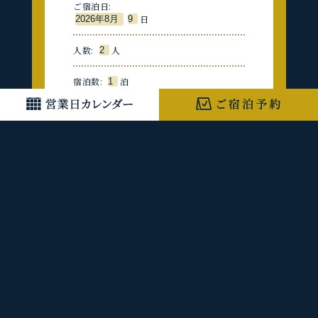
ご宿泊日:
日
人数:
人
宿泊数:
泊
部屋数:
部屋
検索