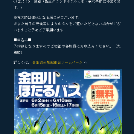
○ 21：40 帰着（皆生グランドホテル天水・華水亭前に停まりま
す。）
※荒天時は運休となる場合がございます。
※また当日の天候等によりホタルをご覧いただけない場合がござ
いますこと予めご了承願います
■申込み■
予約制となりますのでご宿泊の各施設にお申込みください。（先
着順）
詳しくは、
皆生温泉旅館組合ホームページ
へ