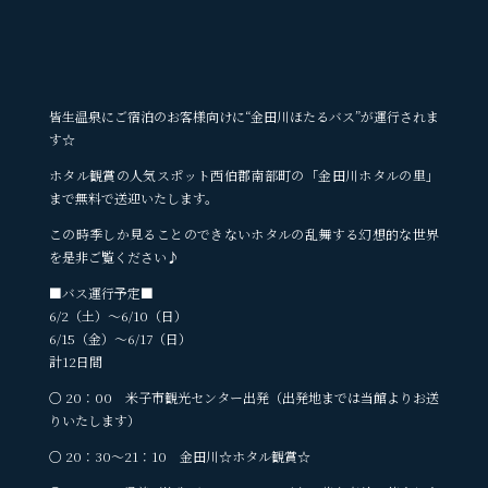
皆生温泉にご宿泊のお客様向けに“金田川ほたるバス”が運行されま
す☆
ホタル観賞の人気スポット西伯郡南部町の「金田川ホタルの里」
まで無料で送迎いたします。
この時季しか見ることのできないホタルの乱舞する幻想的な世界
を是非ご覧ください♪
■バス運行予定■
6/2（土）～6/10（日）
6/15（金）～6/17（日）
計12日間
○ 20：00 米子市観光センター出発（出発地までは当館よりお送
りいたします）
○ 20：30～21：10 金田川☆ホタル観賞☆